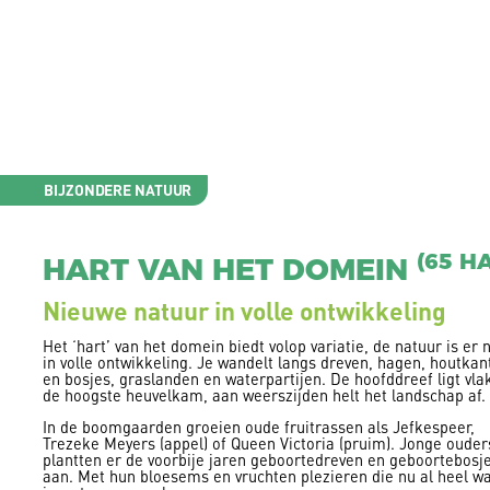
BIJZONDERE NATUUR
(65 HA
HART VAN HET DOMEIN
Nieuwe natuur in volle ontwikkeling
Het ‘hart’ van het domein biedt volop variatie, de natuur is er 
in volle ontwikkeling. Je wandelt langs dreven, hagen, houtkan
en bosjes, graslanden en waterpartijen. De hoofddreef ligt vla
de hoogste heuvelkam, aan weerszijden helt het landschap af.
In de boomgaarden groeien oude fruitrassen als Jefkespeer,
Trezeke Meyers (appel) of Queen Victoria (pruim). Jonge ouder
plantten er de voorbije jaren geboortedreven en geboortebosj
aan. Met hun bloesems en vruchten plezieren die nu al heel w