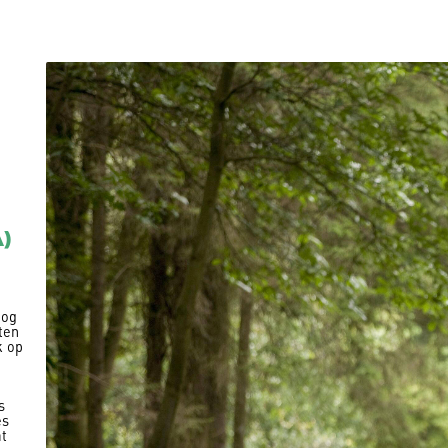
)
nog
ten
k op
s
es
at