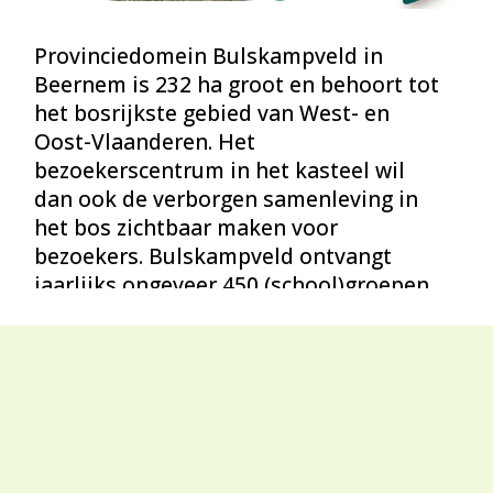
Provinciedomein Bulskampveld in
Beernem is 232 ha groot en behoort tot
het bosrijkste gebied van West- en
Oost-Vlaanderen. Het
bezoekerscentrum in het kasteel wil
dan ook de verborgen samenleving in
het bos zichtbaar maken voor
bezoekers. Bulskampveld ontvangt
jaarlijks ongeveer 450 (school)groepen
en organiseert zo’n 90 begeleide
activiteiten. De grootste evenementen
in het domein zijn Feest in het Bos en
Bos in ‘t donker. Daarnaast zijn er ook
enkele kleinere evenementen zoals de
Buitenspeeldag en Cinema Under The
Trees.