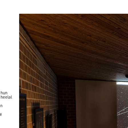
 hun
heelal
en
e