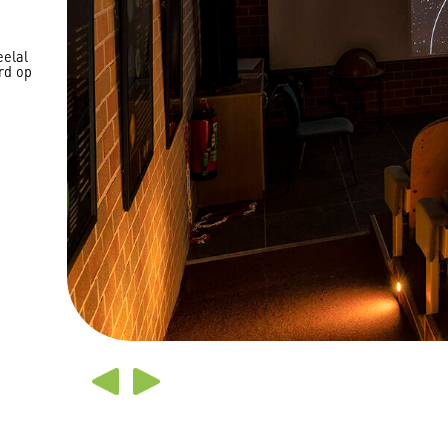
eelal
rd op