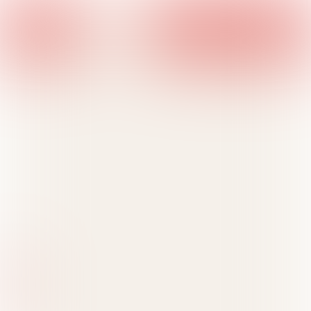
Welkom
Meer info
Hoe aanvragen?
Welke locaties?
WELKE LOCATIES