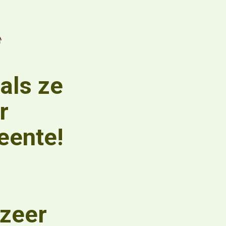
als ze
r
eente!
 zeer