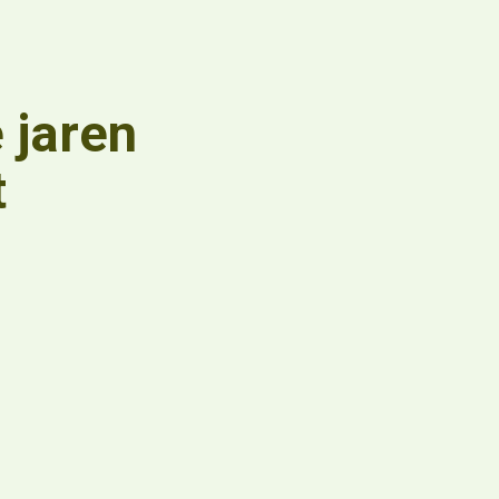
e jaren
t