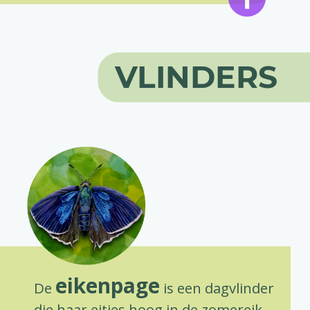
VLINDERS
eikenpage
De
is een dagvlinder
die haar eitjes hoog in de zomereik